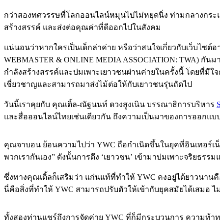
กว่าสองทศวรรษที่โลกออนไลน์หมุนไปไม่หยุดนิ่ง ท่ามกลางกระแสข
สร้างสรรค์ และส่งต่อคุณค่าที่ดีออกไปในสังคม
แน่นอนว่าหากใครเป็นเด็กล่าค่าย หรือว่าสนใจเกี่ยวกับเว็บไซต์
WEBMASTER & ONLINE MEDIA ASSOCIATION: TWA) กันมาอย
กำลังสร้างสรรค์และบ่มเพาะเยาวชนผ่านค่ายในครั้งนี้ โดยที่มี
เชี่ยวชาญและสามารถมาส่งไม้ต่อให้กับเยาวชนรุ่นถัดไป
วันนี้เราคุยกับ คุณเติ้ล-ณัฐนนท์ ดวงสูงเนิน บรรณาธิการบริหาร
S
และสื่อออนไลน์ไทยเช่นเดียวกัน ถึงความเป็นมาของการออกแบบการ
คุณจาบอน ย้อนความไปว่า YWC ถือกำเนิดขึ้นในยุคที่อินเทอร์เน็ตย
พวกเรากันเอง” ดังนั้นการดึง ‘เยาวชน’ เข้ามาบ่มเพาะจริยธรรมแ
ซึ่งทางคุณเติ้ลก็เสริมว่า แก่นแท้ที่ทำให้ YWC คงอยู่ได้ยาวนานคือ
นี่คือสิ่งที่ทำให้ YWC สามารถปรับตัวให้เข้ากับยุคสมัยได้เสม
ทั้งสองท่านแชร์ถึงการจัดค่าย YWC ที่ก็มีกระบวนการ ความท้าทาย